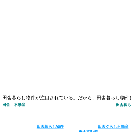
田舎暮らし物件が注目されている。だから、田舎暮らし物件
田舎 不動産
田舎暮
田舎暮らし
物件
田舎ぐらし不動産
田舎不動産