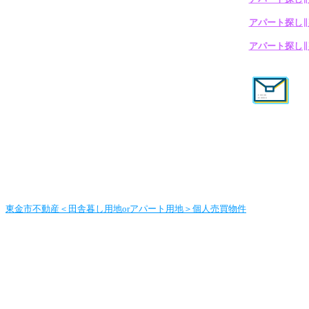
アパート探し∥
アパート探し∥
東金市不動産＜田舎暮し用地orアパート用地＞個人売買物件