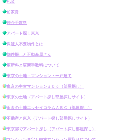
礼金
前家賃
仲介手数料
アパート探し東京
保証人不要物件とは
物件探し
と不動産屋さん
更新料と更新手数料について
東京の土地・マンション・一戸建て
東京の中古マンション
ａｂｃ（
部屋探し
）
東京の土地
（アパート探し
部屋探し
サイト）
田舎の土地エッセイコラムＡＢＣ（
部屋探し
）
不動産と東京
（アパート探し
部屋探し
サイト）
東京都でアパート探し
（
アパート探し部屋探し
）
マンション査定と中古マンション買取りについて