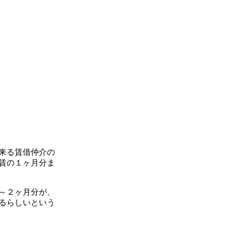
来る賃借仲介の
賃の１ヶ月分ま
～２ヶ月分が、
るらしいという