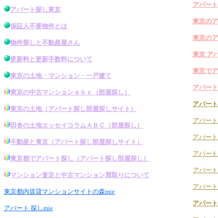
アパート
アパート探し東京
東京のア
保証人不要物件とは
東京のア
物件探し
と不動産屋さん
東京 ア
更新料と更新手数料について
東京でア
東京の土地・マンション・一戸建て
アパート
東京の中古マンション
ａｂｃ（
部屋探し
）
アパート
東京の土地
（アパート探し
部屋探し
サイト）
アパート
田舎の土地エッセイコラムＡＢＣ（
部屋探し
）
アパート
不動産と東京
（アパート探し
部屋探し
サイト）
アパート
東京都でアパート探し
（
アパート探し部屋探し
）
アパート
マンション査定と中古マンション買取りについて
アパート
東京都内賃貸マンションサイトの森mie
アパート
アパート 探しmie