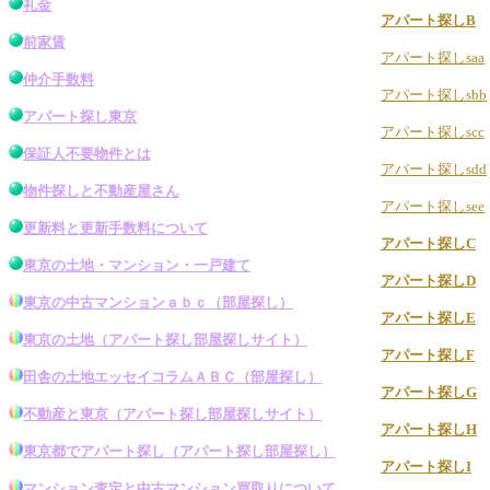
礼金
アパート探しB
前家賃
アパート探しsaa
仲介手数料
アパート探しsbb
アパート探し東京
アパート探しscc
保証人不要物件とは
アパート探しsdd
物件探し
と不動産屋さん
アパート探しsee
更新料と更新手数料について
アパート探しC
東京の土地・マンション・一戸建て
アパート探しD
東京の中古マンション
ａｂｃ（
部屋探し
）
アパート探しE
東京の土地
（アパート探し
部屋探し
サイト）
アパート探しF
田舎の土地エッセイコラムＡＢＣ（
部屋探し
）
アパート探しG
不動産と東京
（アパート探し
部屋探し
サイト）
アパート探しH
東京都でアパート探し
（
アパート探し部屋探し
）
アパート探しI
マンション査定と中古マンション買取りについて