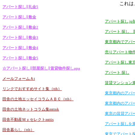
これは
アパート探し∥礼金5
アパート探し∥敷金
アパート探し,j
アパート探し∥敷金2
アパート 探し 
アパート探し∥敷金3
東京都内でアパ
アパート探し∥敷金4
売りアパート物
アパート探し∥敷金5
アパート探し東
☆アパート探し∥部屋探し∥賃貸物件探しapa
アパート 探し
メールフォームＡt
賃貸マンション
リンクでおすすめサイト集（tth）
東京都内のアパ
田舎の土地エッセイコラムＡＢＣ（tth）
東京都内のアパ
田舎の土地ネットコラム集mttnk
東京の賃貸アパ
田舎不動産Ｍｙセレクトmttis
アパート探しを
田舎暮らし（tth）
東京でアパート