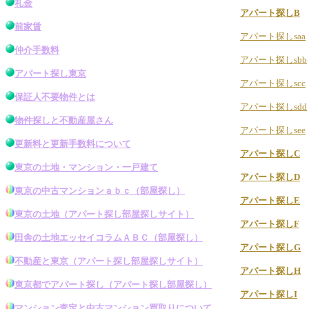
礼金
アパート探しB
前家賃
アパート探しsaa
仲介手数料
アパート探しsbb
アパート探し東京
アパート探しscc
保証人不要物件とは
アパート探しsdd
物件探し
と不動産屋さん
アパート探しsee
更新料と更新手数料について
アパート探しC
東京の土地・マンション・一戸建て
アパート探しD
東京の中古マンション
ａｂｃ（
部屋探し
）
アパート探しE
東京の土地
（アパート探し
部屋探し
サイト）
アパート探しF
田舎の土地エッセイコラムＡＢＣ（
部屋探し
）
アパート探しG
不動産と東京
（アパート探し
部屋探し
サイト）
アパート探しH
東京都でアパート探し
（
アパート探し部屋探し
）
アパート探しI
マンション査定と中古マンション買取りについて