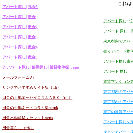
これは
アパート探し∥礼金5
アパート探し∥敷金
アパート探し,j
アパート探し∥敷金2
アパート 探し 
アパート探し∥敷金3
東京都内でアパ
アパート探し∥敷金4
売りアパート物
アパート探し∥敷金5
アパート探し東
☆アパート探し∥部屋探し∥賃貸物件探しapa
アパート 探し
メールフォームＡt
賃貸マンション
リンクでおすすめサイト集（tth）
東京都内のアパ
田舎の土地エッセイコラムＡＢＣ（tth）
東京都内のアパ
田舎の土地ネットコラム集mttnk
東京の賃貸アパ
田舎不動産Ｍｙセレクトmttis
アパート探しを
田舎暮らし（tth）
東京でアパート