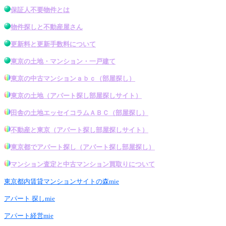
保証人不要物件とは
物件探し
と不動産屋さん
更新料と更新手数料について
東京の土地・マンション・一戸建て
東京の中古マンション
ａｂｃ（
部屋探し
）
東京の土地
（アパート探し
部屋探し
サイト）
田舎の土地エッセイコラムＡＢＣ（
部屋探し
）
不動産と東京
（アパート探し
部屋探し
サイト）
東京都でアパート探し
（
アパート探し部屋探し
）
マンション査定と中古マンション買取りについて
東京都内賃貸マンションサイトの森mie
アパート 探しmie
アパート経営mie