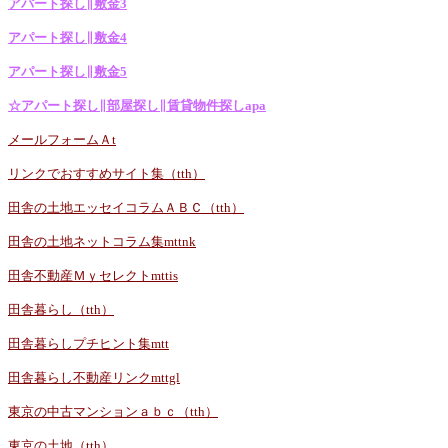
アパート探し∥敷金3
アパート探し∥敷金4
アパート探し∥敷金5
☆アパート探し∥部屋探し∥賃貸物件探しapa
メールフォームＡt
リンクでおすすめサイト集（tth）
田舎の土地エッセイコラムＡＢＣ（tth）
田舎の土地ネットコラム集mttnk
田舎不動産Ｍｙセレクトmttis
田舎暮らし（tth）
田舎暮らしプチヒント集mtt
田舎暮らし不動産リンクmttgl
東京の中古マンションａｂｃ（tth）
東京の土地（tth）