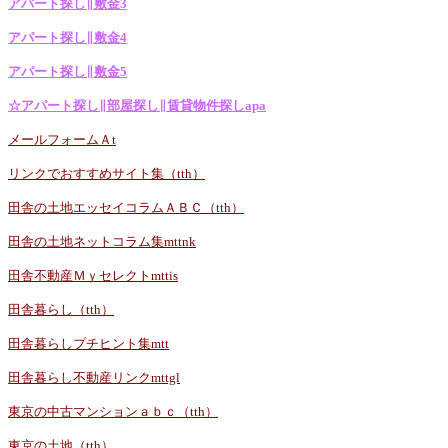
アパート探し∥敷金3
アパート探し∥敷金4
アパート探し∥敷金5
☆アパート探し∥部屋探し∥賃貸物件探しapa
メールフォームＡt
リンクでおすすめサイト集（tth）
田舎の土地エッセイコラムＡＢＣ（tth）
田舎の土地ネットコラム集mttnk
田舎不動産Ｍｙセレクトmttis
田舎暮らし（tth）
田舎暮らしプチヒント集mtt
田舎暮らし不動産リンクmttgl
東京の中古マンションａｂｃ（tth）
東京の土地（tth）