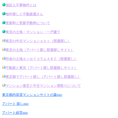
保証人不要物件とは
物件探し
と不動産屋さん
更新料と更新手数料について
東京の土地・マンション・一戸建て
東京の中古マンション
ａｂｃ（
部屋探し
）
東京の土地
（アパート探し
部屋探し
サイト）
田舎の土地エッセイコラムＡＢＣ（
部屋探し
）
不動産と東京
（アパート探し
部屋探し
サイト）
東京都でアパート探し
（
アパート探し部屋探し
）
マンション査定と中古マンション買取りについて
東京都内賃貸マンションサイトの森mie
アパート 探しmie
アパート経営mie