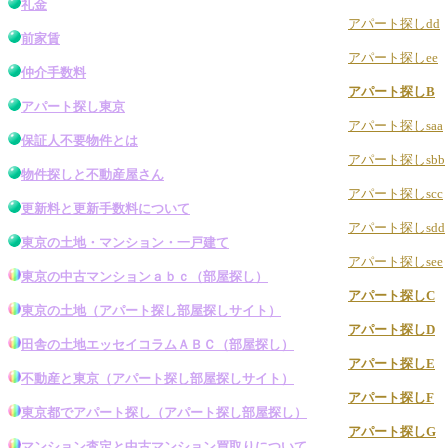
礼金
アパート探しdd
前家賃
アパート探しee
仲介手数料
アパート探しB
アパート探し東京
アパート探しsaa
保証人不要物件とは
アパート探しsbb
物件探し
と不動産屋さん
アパート探しscc
更新料と更新手数料について
アパート探しsdd
東京の土地・マンション・一戸建て
アパート探しsee
東京の中古マンション
ａｂｃ（
部屋探し
）
アパート探しC
東京の土地
（アパート探し
部屋探し
サイト）
アパート探しD
田舎の土地エッセイコラムＡＢＣ（
部屋探し
）
アパート探しE
不動産と東京
（アパート探し
部屋探し
サイト）
アパート探しF
東京都でアパート探し
（
アパート探し部屋探し
）
アパート探しG
マンション査定と中古マンション買取りについて