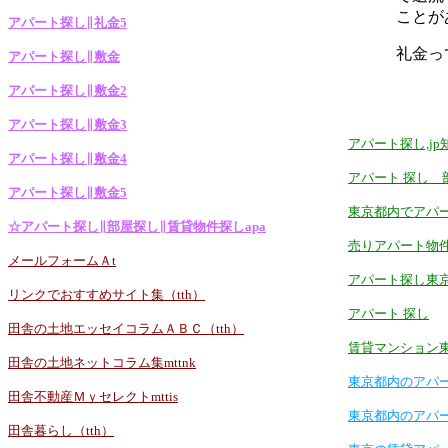
ことが
アパート探し∥礼金5
礼金っ
アパート探し∥敷金
アパート探し∥敷金2
アパート探し∥敷金3
アパート探し,j
アパート探し∥敷金4
アパート 探し 
アパート探し∥敷金5
東京都内でアパ
☆アパート探し∥部屋探し∥賃貸物件探しapa
売りアパート物
メールフォームＡt
アパート探し東
リンクでおすすめサイト集（tth）
アパート 探し
田舎の土地エッセイコラムＡＢＣ（tth）
賃貸マンション
田舎の土地ネットコラム集mttnk
東京都内のアパ
田舎不動産Ｍｙセレクトmttis
東京都内のアパ
田舎暮らし（tth）