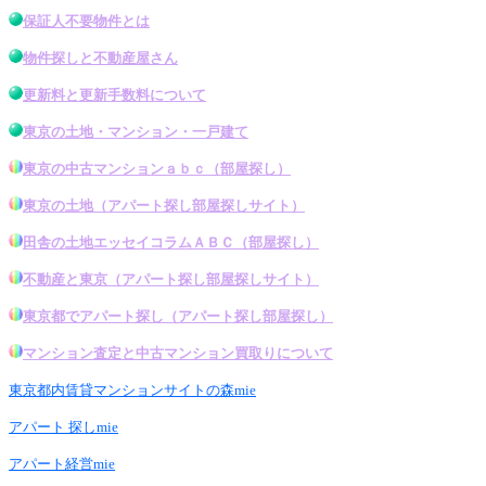
保証人不要物件とは
物件探し
と不動産屋さん
更新料と更新手数料について
東京の土地・マンション・一戸建て
東京の中古マンション
ａｂｃ（
部屋探し
）
東京の土地
（アパート探し
部屋探し
サイト）
田舎の土地エッセイコラムＡＢＣ（
部屋探し
）
不動産と東京
（アパート探し
部屋探し
サイト）
東京都でアパート探し
（
アパート探し部屋探し
）
マンション査定と中古マンション買取りについて
東京都内賃貸マンションサイトの森mie
アパート 探しmie
アパート経営mie