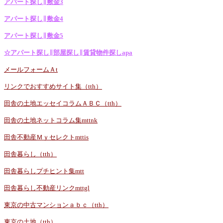
アパート探し∥敷金3
アパート探し∥敷金4
アパート探し∥敷金5
☆アパート探し∥部屋探し∥賃貸物件探しapa
メールフォームＡt
リンクでおすすめサイト集（tth）
田舎の土地エッセイコラムＡＢＣ（tth）
田舎の土地ネットコラム集mttnk
田舎不動産Ｍｙセレクトmttis
田舎暮らし（tth）
田舎暮らしプチヒント集mtt
田舎暮らし不動産リンクmttgl
東京の中古マンションａｂｃ（tth）
東京の土地（tth）