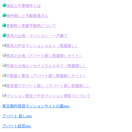
保証人不要物件とは
物件探し
と不動産屋さん
更新料と更新手数料について
東京の土地・マンション・一戸建て
東京の中古マンション
ａｂｃ（
部屋探し
）
東京の土地
（アパート探し
部屋探し
サイト）
田舎の土地エッセイコラムＡＢＣ（
部屋探し
）
不動産と東京
（アパート探し
部屋探し
サイト）
東京都でアパート探し
（
アパート探し部屋探し
）
マンション査定と中古マンション買取りについて
東京都内賃貸マンションサイトの森mie
アパート 探しmie
アパート経営mie