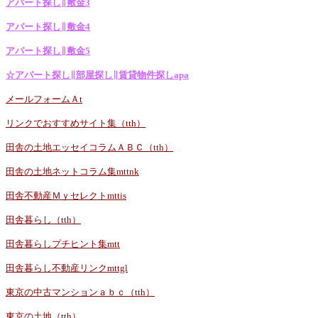
アパート探し∥敷金3
アパート探し∥敷金4
アパート探し∥敷金5
☆アパート探し∥部屋探し∥賃貸物件探しapa
メールフォームＡt
リンクでおすすめサイト集（tth）
田舎の土地エッセイコラムＡＢＣ（tth）
田舎の土地ネットコラム集mttnk
田舎不動産Ｍｙセレクトmttis
田舎暮らし（tth）
田舎暮らしプチヒント集mtt
田舎暮らし不動産リンクmttgl
東京の中古マンションａｂｃ（tth）
東京の土地（tth）