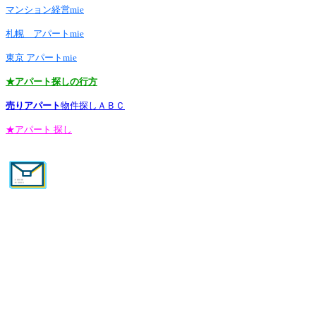
マンション経営mie
札幌 アパートmie
東京 アパートmie
★アパート探しの行方
売りアパート
物件探しＡＢＣ
★アパート 探し