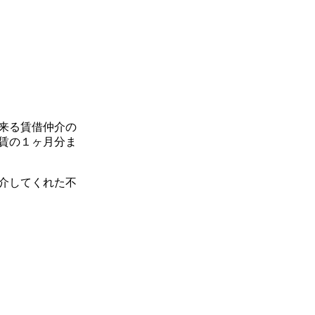
来る賃借仲介の
賃の１ヶ月分ま
介してくれた不