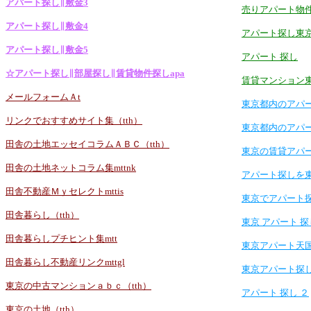
アパート探し∥敷金3
売りアパート物
アパート探し∥敷金4
アパート探し東
アパート探し∥敷金5
アパート 探し
☆アパート探し∥部屋探し∥賃貸物件探しapa
賃貸マンション
メールフォームＡt
東京都内のアパ
リンクでおすすめサイト集（tth）
東京都内のアパ
田舎の土地エッセイコラムＡＢＣ（tth）
東京の賃貸アパ
田舎の土地ネットコラム集mttnk
アパート探しを
田舎不動産Ｍｙセレクトmttis
東京でアパート
田舎暮らし（tth）
東京 アパート 探
田舎暮らしプチヒント集mtt
東京アパート天
田舎暮らし不動産リンクmttgl
東京アパート探
東京の中古マンションａｂｃ（tth）
アパート 探し ２
東京の土地（tth）