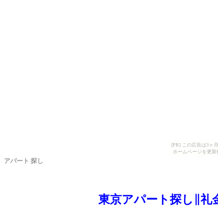
[PR] この広告は
ホームページを更新
アパート 探し
東京アパート探し∥礼