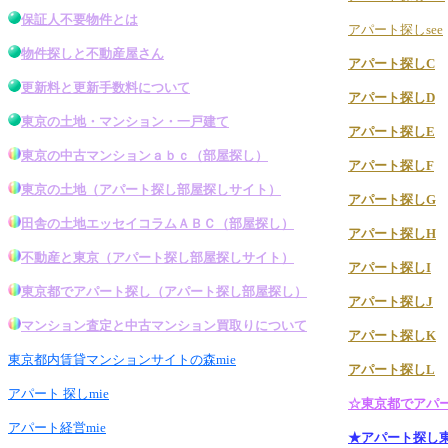
保証人不要物件とは
アパート探しsee
物件探し
と不動産屋さん
アパート探しC
更新料と更新手数料について
アパート探しD
東京の土地・マンション・一戸建て
アパート探しE
東京の中古マンション
ａｂｃ（
部屋探し
）
アパート探しF
東京の土地
（アパート探し
部屋探し
サイト）
アパート探しG
田舎の土地エッセイコラムＡＢＣ（
部屋探し
）
アパート探しH
不動産と東京
（アパート探し
部屋探し
サイト）
アパート探しI
東京都でアパート探し
（
アパート探し部屋探し
）
アパート探しJ
マンション査定と中古マンション買取りについて
アパート探しK
東京都内賃貸マンションサイトの森mie
アパート探しL
アパート 探しmie
☆東京都でアパ
アパート経営mie
★アパート探し