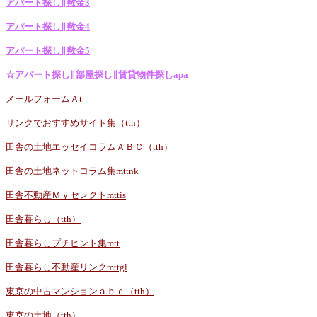
アパート探し∥敷金3
アパート探し∥敷金4
アパート探し∥敷金5
☆アパート探し∥部屋探し∥賃貸物件探しapa
メールフォームＡt
リンクでおすすめサイト集（tth）
田舎の土地エッセイコラムＡＢＣ（tth）
田舎の土地ネットコラム集mttnk
田舎不動産Ｍｙセレクトmttis
田舎暮らし（tth）
田舎暮らしプチヒント集mtt
田舎暮らし不動産リンクmttgl
東京の中古マンションａｂｃ（tth）
東京の土地（tth）