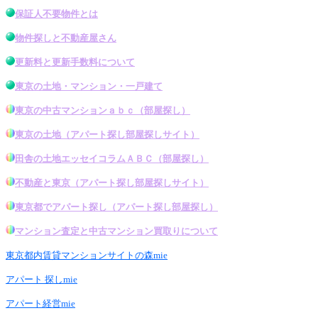
保証人不要物件とは
物件探し
と不動産屋さん
更新料と更新手数料について
東京の土地・マンション・一戸建て
東京の中古マンション
ａｂｃ（
部屋探し
）
東京の土地
（アパート探し
部屋探し
サイト）
田舎の土地エッセイコラムＡＢＣ（
部屋探し
）
不動産と東京
（アパート探し
部屋探し
サイト）
東京都でアパート探し
（
アパート探し部屋探し
）
マンション査定と中古マンション買取りについて
東京都内賃貸マンションサイトの森mie
アパート 探しmie
アパート経営mie